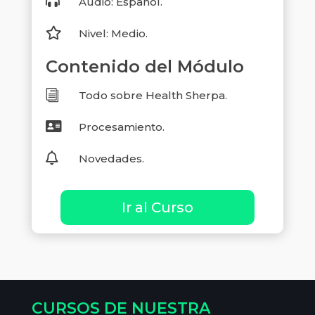

Audio: Español.

Nivel: Medio.
Contenido del Módulo
i
Todo sobre Health Sherpa.

Procesamiento.

Novedades.
Ir al Curso
CURSOS DE NUESTRA